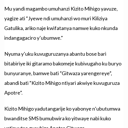
Mu yandi magambo umuhanzi Kizito Mihigo yavuze,
yagize ati “Jyewe ndi umuhanzi wo muri Kiliziya
Gatulika, ariko naje kwifatanya namwe kuko nkunda
indangagaciro y’ubumwe.”
Nyuma y’uku kuvuguruzanya abantu bose bari
bitabiriye iki gitaramo bakomeje kubivugaho ku buryo
bunyuranye, bamwe bati ”Gitwaza yarengereye”,
abandi bati “Kizito Mihigo ntiyari akwiye kuvuguruza
Apotre”.
Kizito Mihigo yadutangarije ko yabonye n’ubutumwa
bwanditse SMS bumubwira ko yitwaye nabi kuko
yatinyutse gusubiza Apotre Gitwaza.