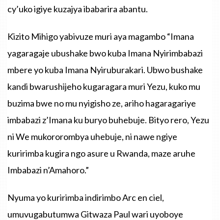
cy’uko igiye kuzajya ibabarira abantu.
Kizito Mihigo yabivuze muri aya magambo “Imana
yagaragaje ubushake bwo kuba Imana Nyirimbabazi
mbere yo kuba Imana Nyiruburakari. Ubwo bushake
kandi bwarushijeho kugaragara muri Yezu, kuko mu
buzima bwe no mu nyigisho ze, ariho hagaragariye
imbabazi z’Imana ku buryo buhebuje. Bityo rero, Yezu
ni We mukororombya uhebuje, ni nawe ngiye
kuririmba kugira ngo asure u Rwanda, maze aruhe
Imbabazi n’Amahoro.”
Nyuma yo kuririmba indirimbo Arc en ciel,
umuvugabutumwa Gitwaza Paul wari uyoboye