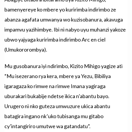
bamenyereye ko mbere yo kuririmba indirimbo ze
abanza agafata umwanya wo kuzisobanura, akavuga
impamvu yazihimbye. Ibi ni nabyo uyu muhanzi yakoze
ubwo yajyaga kuririmba indirimbo Arc en ciel
(Umukororombya).
Mu gusobanura iyi ndirimbo, Kizito Mihigo yagize ati
“Mu isezerano rya kera, mbere ya Yezu, Bibiliya
igaragaza ko rimwe na rimwe Imana yagiraga
uburakari bukabije ndetse ikica n’abantu bayo.
Urugero ni nko guteza umwuzure ukica abantu
batagira ingano nk’uko tubisanga mu gitabo
cy’intangiriro umutwe wa gatandatu”.