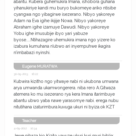
abantu. Kubera guhemukira Imana, ishobora guhana
yihanukiriye kandi mu buryo bukomeye ariko ntisibe
cyangwa ngo yibagirwe isezerano. Nibyo yakoreye
Adam na Eva igihe ikijije Nowa. Nibyo yakoreye
Abraham igihe izamuye Dawudi. Nibyo yakoreye
Yobu ighe imusubije ibyo yari yabuze
byose.....Ntihazagire uhemukira imana ngo yizere ko
izabura kumuhana n’ubwo ari inyempuhwe ikagira
n’imbabazi nyinshi.
Eugene MURATWA
30-09-2013 16:22
Kubwira kizitho ngo yitwaye nabi ni ukubona umwana
arya umwanda ukamwongerera. niba rero A.Gitwaza
atemera ko mu isezerano rya kera Imana itarimbuye
abantu ubwo yaba nawe yarasomye nabi. erega nubu
nitutihana izaturimbura.kuvuga ukuri ni byiza.ok KZT
Teacher
4-09-2012 10:34
Jewe nibaza kio Kizito yavuze ukuri kuri muri biblia;