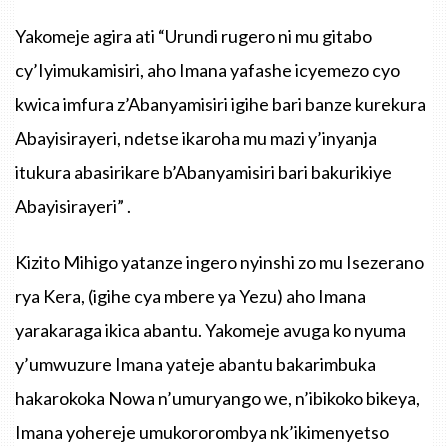
Yakomeje agira ati “Urundi rugero ni mu gitabo
cy’Iyimukamisiri, aho Imana yafashe icyemezo cyo
kwica imfura z’Abanyamisiri igihe bari banze kurekura
Abayisirayeri, ndetse ikaroha mu mazi y’inyanja
itukura abasirikare b’Abanyamisiri bari bakurikiye
Abayisirayeri” .
Kizito Mihigo yatanze ingero nyinshi zo mu Isezerano
rya Kera, (igihe cya mbere ya Yezu) aho Imana
yarakaraga ikica abantu. Yakomeje avuga ko nyuma
y’umwuzure Imana yateje abantu bakarimbuka
hakarokoka Nowa n’umuryango we, n’ibikoko bikeya,
Imana yohereje umukororombya nk’ikimenyetso