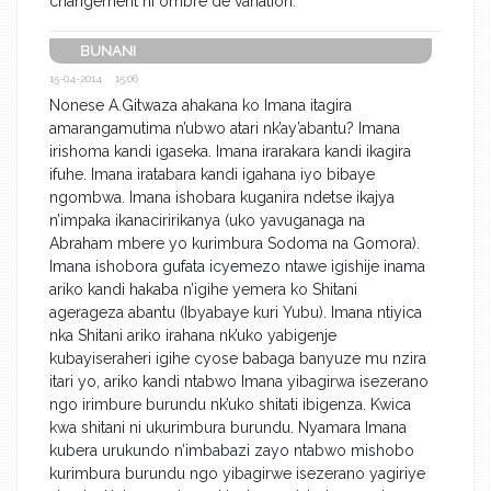
changement ni ombre de variation.
BUNANI
15-04-2014 15:06
Nonese A.Gitwaza ahakana ko Imana itagira
amarangamutima n’ubwo atari nk’ay’abantu? Imana
irishoma kandi igaseka. Imana irarakara kandi ikagira
ifuhe. Imana iratabara kandi igahana iyo bibaye
ngombwa. Imana ishobara kuganira ndetse ikajya
n’impaka ikanaciririkanya (uko yavuganaga na
Abraham mbere yo kurimbura Sodoma na Gomora).
Imana ishobora gufata icyemezo ntawe igishije inama
ariko kandi hakaba n’igihe yemera ko Shitani
agerageza abantu (Ibyabaye kuri Yubu). Imana ntiyica
nka Shitani ariko irahana nk’uko yabigenje
kubayiseraheri igihe cyose babaga banyuze mu nzira
itari yo, ariko kandi ntabwo Imana yibagirwa isezerano
ngo irimbure burundu nk’uko shitati ibigenza. Kwica
kwa shitani ni ukurimbura burundu. Nyamara Imana
kubera urukundo n’imbabazi zayo ntabwo mishobo
kurimbura burundu ngo yibagirwe isezerano yagiriye