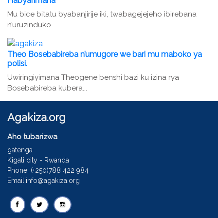
Habyarimana
Mu bice bitatu byabanjirije iki, twabagejejeho ibirebana
n’uruzinduko...
Theo Bosebabireba n’umugore we bari mu maboko ya
polisi.
Uwiringiyimana Theogene benshi bazi ku izina rya
Bosebabireba kubera...
Agakiza.org
Aho tubarizwa
gatenga
Kigali city - Rwanda
Phone: (+250)788 422 984
Email:info@agakiza.org