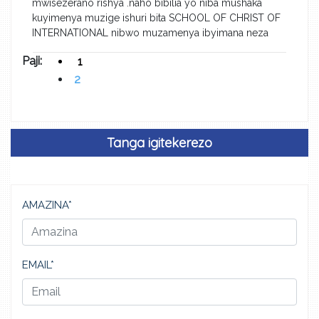
mwisezerano rishya .naho bibilia yo niba mushaka
kuyimenya muzige ishuri bita SCHOOL OF CHRIST OF
INTERNATIONAL nibwo muzamenya ibyimana neza
Paji:
1
2
Tanga igitekerezo
AMAZINA*
EMAIL*