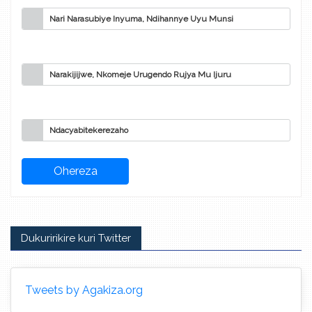
Nari Narasubiye Inyuma, Ndihannye Uyu Munsi
Narakijijwe, Nkomeje Urugendo Rujya Mu Ijuru
Ndacyabitekerezaho
Dukuririkire kuri Twitter
Tweets by Agakiza.org