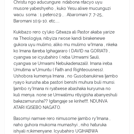
Christu ngo aducungure. ndabona ntacyo uyu
musore yabeshyeho , kuko Yesu aliwe mucunguzi
wacu. soma : 1 petero2:9 , . Abaromani 7: 7-25.,
Baromani 10:9-10. etc.....
Kukibazo rero cy’uko Gitwaza ali Pastor akaba yarize
na Theologiya, nibyiza rwose kandi birakenewe
gukora uyu mulimo, aliko mu mulimo w’Imana , nkeka
ko Imana itareba Igihagararo ( DAVID na GORIATI) ,
cyangwa se icyubahiro ( reba Umwami Sauli,
cyangwa se Umwami Nebukadenazali). Imana ireba
Umutima w’Umuntu ( Faith and Righteousness).
Ushobora kumenya Imana , no Gusobanukirwa Ijambo
ryayo kurusha aba pastori benshi muhura buli munsi.
Ijambo ry’Imana ni ryatwese abashaka kuryunva no
kuli menya. none se Umwalimu ntiyigisha abanyeshuli
bakazamurusha?? Igitangaje se kirihe!!!!. NDUNVA
ATARI IGISEBO NAGATO.
Basomyi namwe rero nimusome ijambo ry’Imana ,
naho guhora mukoma mumashyi , niho haturuka
ishyali n;ikimenyane. Icyubahiro UGIHABWA