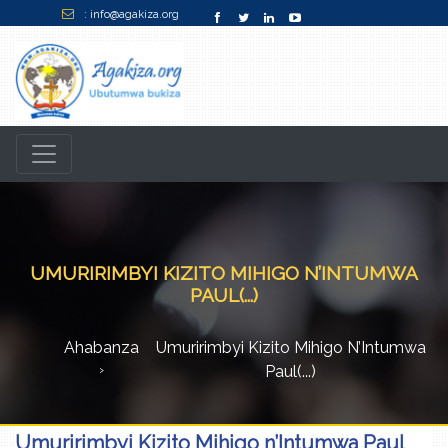
: info@agakiza.org
UMURIRIMBYI KIZITO MIHIGO N’INTUMWA
PAUL(...)
Ahabanza
Umuririmbyi Kizito Mihigo N’Intumwa
Paul(...)
Umuririmbyi Kizito Mihigo n’Intumwa Paul