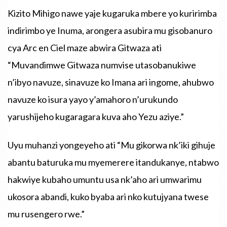
Kizito Mihigo nawe yaje kugaruka mbere yo kuririmba
indirimbo ye Inuma, arongera asubira mu gisobanuro
cya Arc en Ciel maze abwira Gitwaza ati
“Muvandimwe Gitwaza numvise utasobanukiwe
n’ibyo navuze, sinavuze ko Imana ari ingome, ahubwo
navuze ko isura yayo y’amahoro n’urukundo
yarushijeho kugaragara kuva aho Yezu aziye.”
Uyu muhanzi yongeyeho ati “Mu gikorwa nk’iki gihuje
abantu baturuka mu myemerere itandukanye, ntabwo
hakwiye kubaho umuntu usa nk’aho ari umwarimu
ukosora abandi, kuko byaba ari nko kutujyana twese
mu rusengero rwe.”