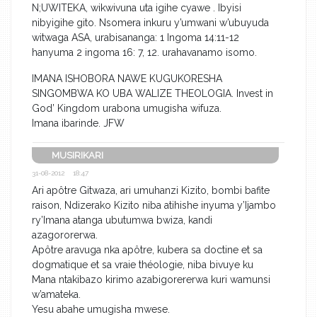
N;UWITEKA, wikwivuna uta igihe cyawe . Ibyisi
nibyigihe gito. Nsomera inkuru y’umwani w’ubuyuda
witwaga ASA, urabisananga: 1 Ingoma 14:11-12
hanyuma 2 ingoma 16: 7, 12. urahavanamo isomo.
IMANA ISHOBORA NAWE KUGUKORESHA
SINGOMBWA KO UBA WALIZE THEOLOGIA. Invest in
God’ Kingdom urabona umugisha wifuza.
Imana ibarinde. JFW
MUSIRIKARI
31-08-2012 18:47
Ari apôtre Gitwaza, ari umuhanzi Kizito, bombi bafite
raison, Ndizerako Kizito niba atihishe inyuma y’Ijambo
ry’Imana atanga ubutumwa bwiza, kandi
azagororerwa.
Apôtre aravuga nka apôtre, kubera sa doctine et sa
dogmatique et sa vraie théologie, niba bivuye ku
Mana ntakibazo kirimo azabigorererwa kuri wamunsi
w’amateka.
Yesu abahe umugisha mwese.