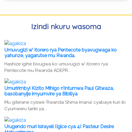
Izindi nkuru wasoma
Umuvugizi w’ Itorero rya Pentecote byavugwaga ko
yahunze, yagarutse mu Rwanda.
Hashize igihe bivugwa ko umuvugizi w’ itorero rya
Pentecote mu Rwanda ADEPR...
Umuririmbyi Kizito Mihigo n’Intumwa Paul Gitwaza,
basobanyije imyumvire ya Bibiliya
Mu giterane cyiswe ‘Rwanda Shima Imana’ cyabaye kuri iki
Cyumweru tariki ya...
Urugendo muri Isirayeli (Igice cya 4) Pasteur Desire