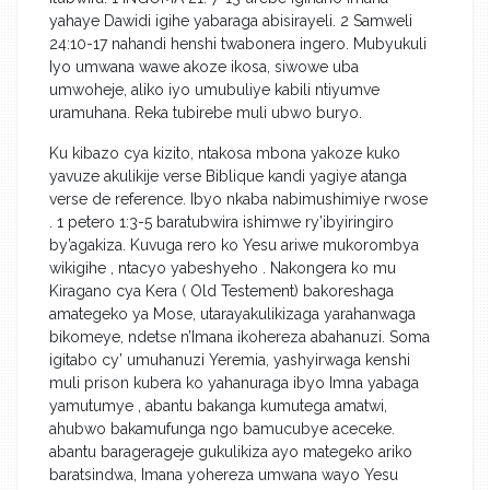
yahaye Dawidi igihe yabaraga abisirayeli. 2 Samweli
24:10-17 nahandi henshi twabonera ingero. Mubyukuli
Iyo umwana wawe akoze ikosa, siwowe uba
umwoheje, aliko iyo umubuliye kabili ntiyumve
uramuhana. Reka tubirebe muli ubwo buryo.
Ku kibazo cya kizito, ntakosa mbona yakoze kuko
yavuze akulikije verse Biblique kandi yagiye atanga
verse de reference. Ibyo nkaba nabimushimiye rwose
. 1 petero 1:3-5 baratubwira ishimwe ry’ibyiringiro
by’agakiza. Kuvuga rero ko Yesu ariwe mukorombya
wikigihe , ntacyo yabeshyeho . Nakongera ko mu
Kiragano cya Kera ( Old Testement) bakoreshaga
amategeko ya Mose, utarayakulikizaga yarahanwaga
bikomeye, ndetse n’Imana ikohereza abahanuzi. Soma
igitabo cy’ umuhanuzi Yeremia, yashyirwaga kenshi
muli prison kubera ko yahanuraga ibyo Imna yabaga
yamutumye , abantu bakanga kumutega amatwi,
ahubwo bakamufunga ngo bamucubye aceceke.
abantu baragerageje gukulikiza ayo mategeko ariko
baratsindwa, Imana yohereza umwana wayo Yesu