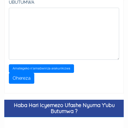
UBUTUMWA
Amategeko n'amabwiriza arakurikizwa
Ohereza
Haba Hari Icyemezo Ufashe Nyuma Y'ubu
Butumwa ?