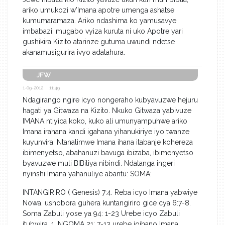
ariko umukozi w’Imana apotre umenga ashatse
kumumaramaza. Ariko ndashima ko yamusavye
imbabazi; mugabo vyiza kuruta ni uko Apotre yari
gushikira Kizito atarinze gutuma uwundi ndetse
akanamusigurira ivyo adatahura.
JFW
1-09-2012 11:49
Ndagirango ngire icyo nongeraho kubyavuzwe hejuru
hagati ya Gitwaza na Kizito. Nkuko Gitwaza yabivuze
IMANA ntiyica koko, kuko ali umunyampuhwe ariko
Imana irahana kandi igahana yihanukiriye iyo twanze
kuyunvira. Ntanalimwe Imana ihana itabanje kohereza
ibimenyetso, abahanuzi bavuga ibizaba, ibimenyetso
byavuzwe muli BIBiliya nibindi. Ndatanga ingeri
nyinshi Imana yahanuliye abantu: SOMA:
INTANGIRIRO ( Genesis) 7:4. Reba icyo Imana yabwiye
Nowa. ushobora guhera kuntangiriro gice cya 6:7-8.
Soma Zabuli yose ya 94: 1-23 Urebe icyo Zabuli
itubwira. 1 INGOMA 21: 7-13 urebe igihano Imana