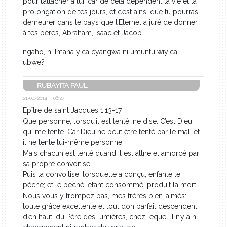
pour t’attacher à lui: car de cela dépendent ta vie et la
prolongation de tes jours, et c’est ainsi que tu pourras
demeurer dans le pays que l’Éternel a juré de donner
à tes pères, Abraham, Isaac et Jacob.
ngaho, ni Imana yica cyangwa ni umuntu wiyica
ubwe?
RUBAYITA PAUL
21-04-2014 06:27
Epître de saint Jacques 1:13-17
Que personne, lorsqu’il est tenté, ne dise: C’est Dieu
qui me tente. Car Dieu ne peut être tenté par le mal, et
il ne tente lui-même personne.
Mais chacun est tenté quand il est attiré et amorcé par
sa propre convoitise.
Puis la convoitise, lorsqu’elle a conçu, enfante le
péché; et le péché, étant consommé, produit la mort.
Nous vous y trompez pas, mes frères bien-aimés:
toute grâce excellente et tout don parfait descendent
d’en haut, du Père des lumières, chez lequel il n’y a ni