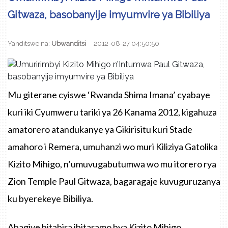
Gitwaza, basobanyije imyumvire ya Bibiliya
Yanditswe na:
Ubwanditsi
2012-08-27 04:50:50
Mu giterane cyiswe ‘Rwanda Shima Imana’ cyabaye
kuri iki Cyumweru tariki ya 26 Kanama 2012, kigahuza
amatorero atandukanye ya Gikirisitu kuri Stade
amahoro i Remera, umuhanzi wo muri Kiliziya Gatolika
Kizito Mihigo, n’umuvugabutumwa wo mu itorero rya
Zion Temple Paul Gitwaza, bagaragaje kuvuguruzanya
ku byerekeye Bibiliya.
Abagiye bitabira ibitaramo bya Kizito Mihigo,