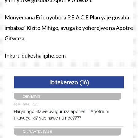
Munyemana Eric uyobora P.E.A.C.E Plan yaje gusaba
imbabazi Kizito Mihigo, avuga ko yoherejwe na Apotre
Gitwaza.
Inkuru dukesha igihe.com
Ibitekerezo (16)
benjamin
25-04-2014 03:14
Harya ngo ntawe uvuguruza apotre!!!!!! Apotre ni
ukuvuga iki? yabihawe na nde????
RUBAYITA PAUL